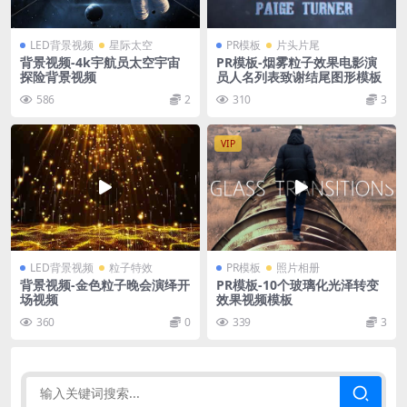
LED背景视频
星际太空
PR模板
片头片尾
背景视频-4k宇航员太空宇宙
PR模板-烟雾粒子效果电影演
探险背景视频
员人名列表致谢结尾图形模板
586
2
310
3
VIP
LED背景视频
粒子特效
PR模板
照片相册
背景视频-金色粒子晚会演绎开
PR模板-10个玻璃化光泽转变
场视频
效果视频模板
360
0
339
3