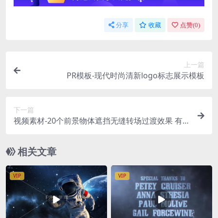
分享
收藏
点赞(
0
)
上一篇
PR模板-现代时尚清新logo标志展示模板
下一篇
视频素材-20个前景物体遮挡无缝转场过渡效果 有
透明通道 Seamless Transition Pack
相关文章
VIP
VIP