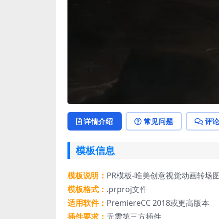
详情介绍
常见问题
评
模板信息
模板说明：
PR模板-唯美创意视觉动画转场
模板格式：
.prproj文件
适用软件：
PremiereCC 2018或更高版本
插件要求：
无需第三方插件