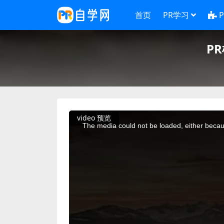
首页
PR学习
P
This
video 预览
is
a
The media could not be loaded, either becaus
modal
window.