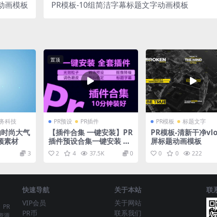
动画模板
PR模板-10组简洁字幕标题文字动画模板
置顶
务科技
PR预设
PR插件
PR模板
标题文字
约时尚大气
【插件合集 一键安装】PR
PR模板-清新干净vl
频素材
插件预设合集一键安装 转
屏标题动画模板
场效果 调色预设 字幕动画
3
2
4
37.5K
0
0
0
222
磨皮降噪 插件大全
快速导航
关于本站
联
VIP会员
关于网站
、PR
PR币
联系我们
资源