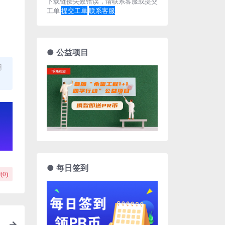
下载链接失效错误，请联系客服或提交
工单
提交工单
联系客服
● 公益项目
用
● 每日签到
(
0
)