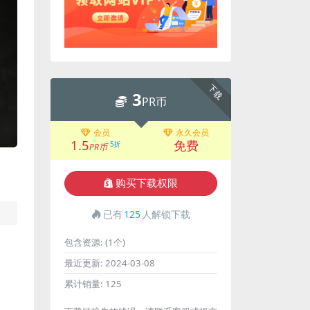
下载
3
PR币
会员
永久会员
1.5
免费
5折
PR币
购买下载权限
已有
125
人解锁下载
包含资源:
(1个)
最近更新:
2024-03-08
累计销量:
125