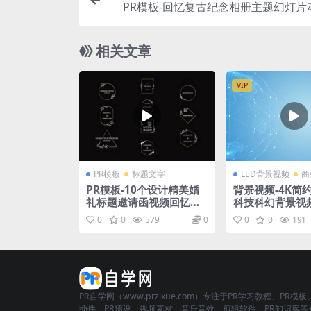
PR模板-回忆复古纪念相册主题幻灯片
相关文章
VIP
PR模板
标题文字
LED背景视频
商
PR模板-10个设计精美婚
背景视频-4K简
礼标题邀请函视频回忆片
科技科幻背景视
头
0
0
579
0
0
0
191
PR自学网（www.przixue.com）专注于PR学习教程、PR模板
插件、PR预设、视频素材、音乐音效、剪辑软件、PR知识库等