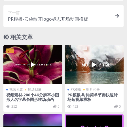
下一篇
PR模板-云朵散开logo标志开场动画模板
相关文章
VIP
视频元素
转场划屏
PR模板
照片相册
视频素材-200个4K分辨率小图
PR模板-时尚简单节奏快速转
形人名字幕条图形转场动画
场短视频模板
252
5
423
0