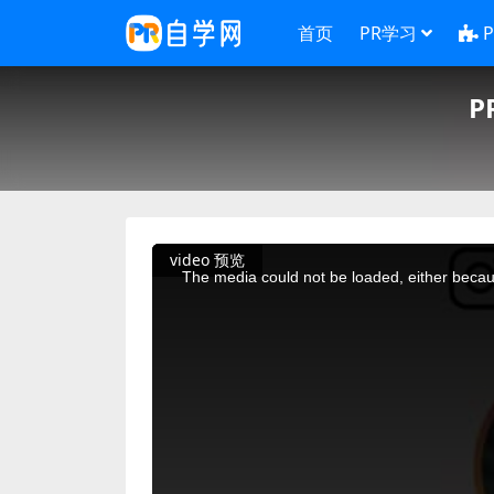
首页
PR学习
P
This
video 预览
is
a
The media could not be loaded, either becaus
modal
window.