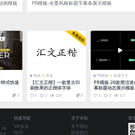
场动画模板
PR模板-水墨风格标题字幕条展示模板
尾
楷体
简体
PR模板
标题文字
阱样式快速
【汇文正楷】一款复古印
PR模板-20款简洁
刷效果的正楷体字体
幕标题动态展示模板
3
0
0
226
0
0
0
321
快速导航
关于本站
联
VIP会员
关于网站
、PR
PR币
联系我们
资源