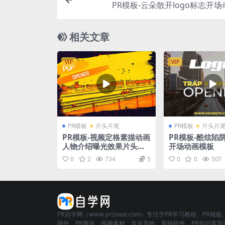
PR模板-云朵散开logo标志开
相关文章
VIP
VIP
PR模板
片头片尾
PR模板
片头片
PR模板-视频定格素描动画
PR模板-酷炫陷
人物介绍曝光效果片头视
开场动画模板
频模板
0
2
734
5
0
0
507
PR自学网（www.przixue.com）专注于PR学习教程、PR模板
插件、PR预设、视频素材、音乐音效、剪辑软件、PR知识库等