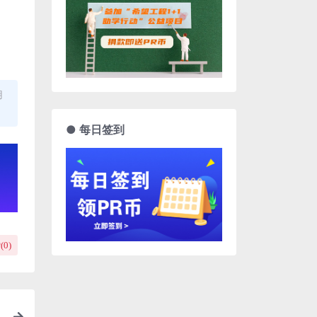
用
● 每日签到
(
0
)