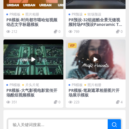
PR模板
照片相册
PR预设
转场预设
PR模板-时尚都市嘻哈短视频
PR预设-32组超酷全景无缝视
动态文字标题模板
频转场PR预设Panoramic Tra
nsitions
212
0
769
0
VIP
PR模板
片头片尾
PR模板
照片相册
PR模板-大气影视电影宣传开
PR模板-笔刷遮罩相册图片开
场酷炫视频模板
场展示模板
351
0
223
4