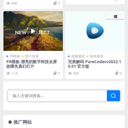
469
3
PR模板
照片相册
视频播放
媒体播放
PR模板-漂亮的数字科技全屏
完美解码 PureCodecv2022.1
故障失真幻灯片
0.01 官方版
1.1K
0
364
0
● 推广网站