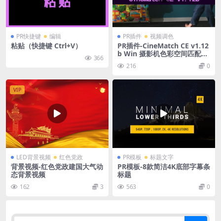
PR快捷键
编辑
PR插件
视频调色
粘贴（快捷键 Ctrl+V）
PR插件-CineMatch CE v1.12
b Win 摄影机色彩空间匹配调
366
色插件
216
0
VIP
LED背景视频
红色党政
PR模板
标题文字
背景视频-红色党政建国大气动
PR模板-8款简洁4K底部字幕条
态背景视频
标题
162
3
563
0