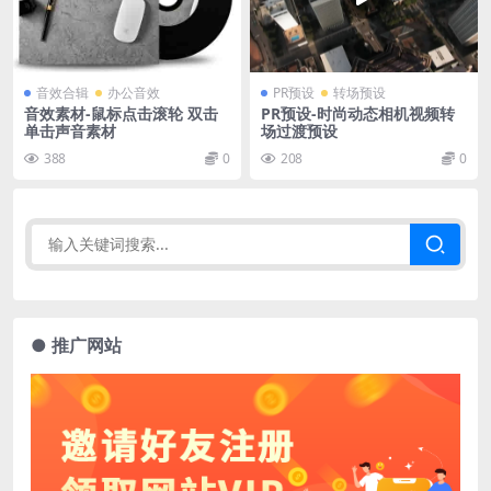
音效合辑
办公音效
PR预设
转场预设
音效素材-鼠标点击滚轮 双击
PR预设-时尚动态相机视频转
单击声音素材
场过渡预设
388
0
208
0
● 推广网站