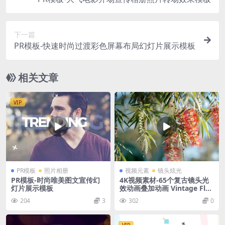
下一篇
PR模板-快速时尚过渡彩色屏幕布局幻灯片展示模板
相关文章
VIP
PR模板
照片相册
视频元素
镜头炫光
PR模板-时尚唯美图文宣传幻
4K视频素材-65个复古镜头光
灯片展示模板
效动画叠加动画 Vintage Flar
es
204
3
302
0