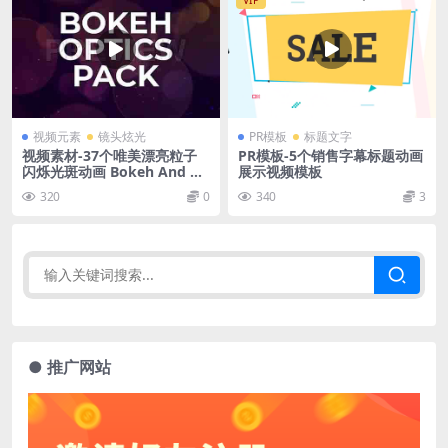
VIP
视频元素
镜头炫光
PR模板
标题文字
视频素材-37个唯美漂亮粒子
PR模板-5个销售字幕标题动画
闪烁光斑动画 Bokeh And Du
展示视频模板
st Optics Pack
320
0
340
3
● 推广网站