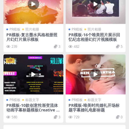
PR模板
照片相册
PR模板
照片相册
PR模板-复古墨水风格相册照
PR模板-16个唯美照片展示回
片幻灯片展示模板
忆纪念相册幻灯片视频模板
239
3
482
5
VIP
PR模板
标题文字
PR模板
标题文字
PR模板-10款创意性渐变流体
PR模板-唯美时尚婚礼开场标
动画字幕标题模板Creative G
题字幕婚礼电影标题
radient Titles
580
3
729
0