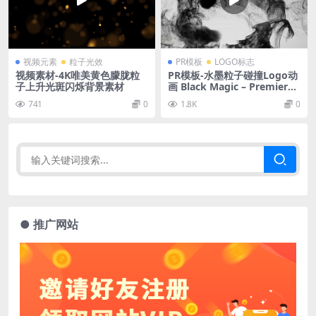
视频元素
粒子光效
PR模板
LOGO标志
视频素材-4K唯美黄色朦胧粒
PR模板-水墨粒子碰撞Logo动
子上升光斑闪烁背景素材
画 Black Magic – Premiere
Pro
741
0
1.8K
0
● 推广网站