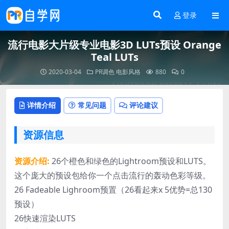
登录
流行电影大片级专业电影3D LUTs预设 Orange
Teal LUTs
2020-03-04
PR调色
电影风格
880
0
详情介绍
常见问题
评论建议
资源信息
资源介绍:
26个橙色和绿色的Lightroom预设和LUTS。
这个庞大的预设包给你一个点击流行的轰动色彩等级。
26 Fadeable Lighroom预置（26看起来x 5优势=总130
预设）
26快速渲染LUTS