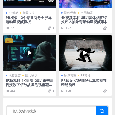
PR模板
标题文字
视频元素
水墨烟雾
PR模板-12个专业商务全屏标
4K视频素材-85组流体烟雾特
题动画视频模板
效艺术抽象背景动画视频素材
228
3
122
3
VIP
视频元素
胶片噪点
转场预设
PR预设
视频素材-4K高清120组未来高
PR预设-炫酷嘻哈写真短视频
科技数字信号故障电视雪花视
转场预设
频素材+20种音效
464
3
178
0