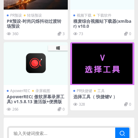
PR预设
转场预设
视频下载
下载软件
PR预设-时尚闪烁抖动过渡转
稞麦综合视频站下载器(xmlba
场预设
r) v10.0
360
3
73
0
ApowerREC
录屏截图
PR快捷键
工具
ApowerREC( 傲软屏幕录屏工
选择工具（ 快捷键V ）
具) v1.5.8.13 激活版+便携版
328
0
266
0