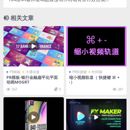
清视频素材
相关文章
PR模板
卡通动漫
PR快捷键
时间轴
PR模板-银行金融扁平化平面
缩小视频轨道（ 快捷键 ⌘ +
动画MOGRT
-）
567
0
281