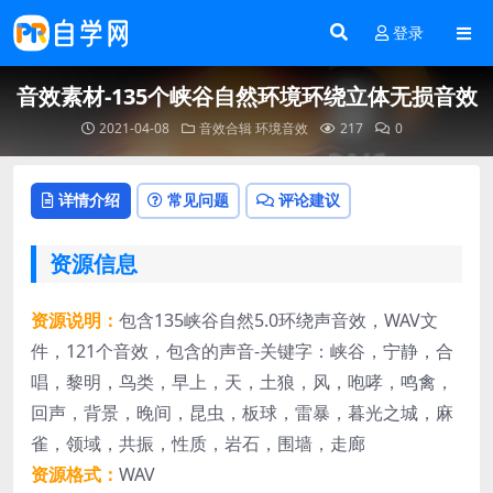
登录
音效素材-135个峡谷自然环境环绕立体无损音效
2021-04-08
音效合辑
环境音效
217
0
详情介绍
常见问题
评论建议
资源信息
资源说明：
包含135峡谷自然5.0环绕声音效，WAV文
件，121个音效，包含的声音-关键字：峡谷，宁静，合
唱，黎明，鸟类，早上，天，土狼，风，咆哮，鸣禽，
回声，背景，晚间，昆虫，板球，雷暴，暮光之城，麻
雀，领域，共振，性质，岩石，围墙，走廊
资源格式：
WAV