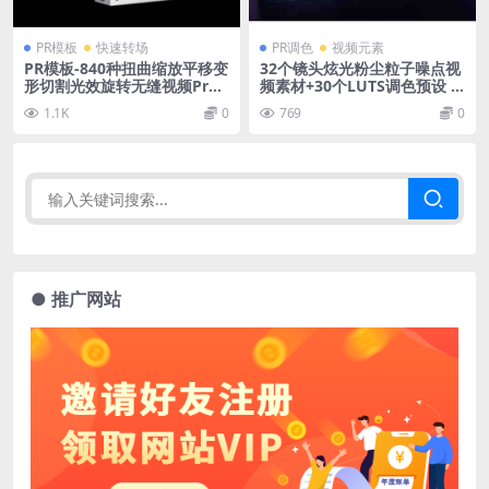
PR模板
快速转场
PR调色
视频元素
PR模板-840种扭曲缩放平移变
32个镜头炫光粉尘粒子噪点视
形切割光效旋转无缝视频Pr转
频素材+30个LUTS调色预设 F
场 840 Creative Transitions
X Maker Video Effects Pack
1.1K
0
769
0
● 推广网站