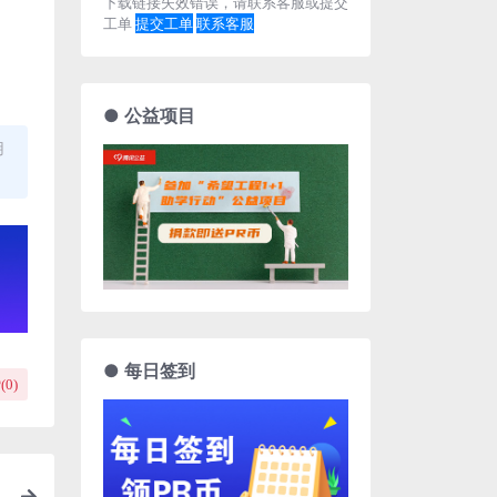
下载链接失效错误，请联系客服或提交
工单
提交工单
联系客服
● 公益项目
用
● 每日签到
(
0
)