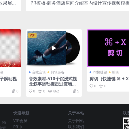
效果展示
PR模板-商务酒店房间介绍室内设计宣传视频模
模板
VIP
幕
音效合辑
剪辑必备
PR快捷键
编辑
粒子飘动视
音效素材-510个沉浸式视
剪切（快捷键 ⌘ + 
觉叙事运动撞击过渡增强
0
0
环境氛围音效
0
0
0
862
5
快速导航
关于本站
联
VIP会员
关于网站
、PR
PR币
联系我们
资源