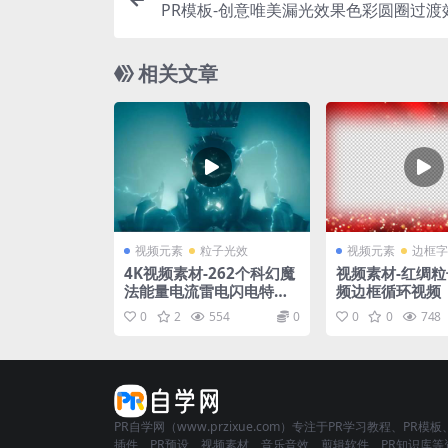
PR模板-创意唯美漏光效果色彩圆圈过渡
相关文章
视频元素
粒子光效
视频元素
边框字
4K视频素材-262个科幻魔
视频素材-红绸
法能量电流雷电闪电特效
频边框循环视频
合成动画 Electric Pack
0
2
554
0
0
0
748
PR自学网（www.przixue.com）专注于PR学习教程、PR模板
插件、PR预设、视频素材、音乐音效、剪辑软件、PR知识库等