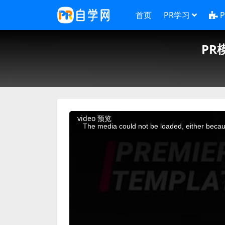
首页
PR学习
PR
This
video 预览
is
a
The media could not be loaded, either becaus
modal
window.