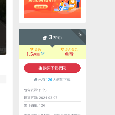
下载
3
PR币
会员
永久会员
1.5
免费
5折
PR币
购买下载权限
已有
126
人解锁下载
包含资源:
(1个)
最近更新:
2024-03-07
累计销量:
126