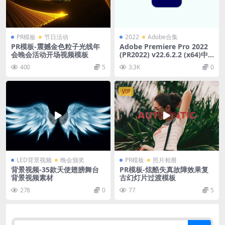
PR模板
节日活动
2022
Adobe合集
PR模板-震撼金色粒子光线年
Adobe Premiere Pro 2022
会晚会活动开场视频模板
(PR2022) v22.6.2.2 (x64)中
文直装版
400
5
3.3K
0
VIP
LED背景视频
晚会颁奖
PR模板
照片相册
背景视频-35款天使翅膀舞台
PR模板-炫酷失真故障效果复
背景视频素材
古幻灯片过渡模板
278
0
77
5