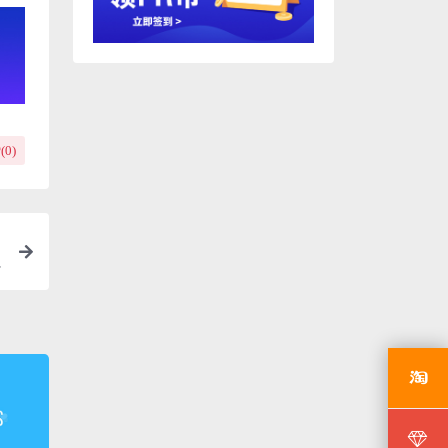
(
0
)