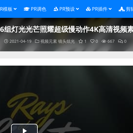
PR模板
PR调色
PR预设
PR插件
剪
76组灯光光芒照耀超级慢动作4K高清视频
2021-04-19
视频元素
镜头炫光
1
0
667
0