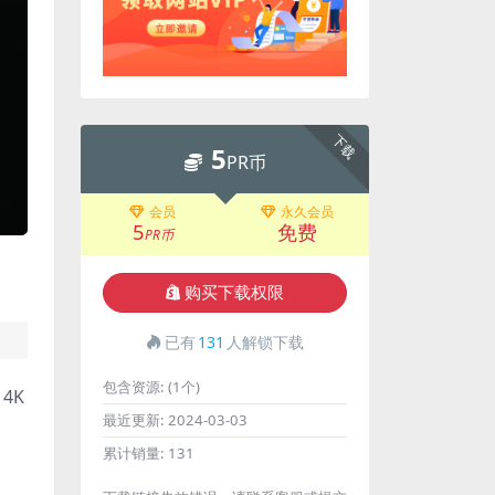
下载
5
PR币
会员
永久会员
5
免费
PR币
购买下载权限
已有
131
人解锁下载
包含资源:
(1个)
4K
最近更新:
2024-03-03
累计销量:
131