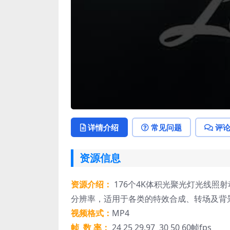
详情介绍
常见问题
评
资源信息
资源介绍：
176个4K体积光聚光灯光线照
分辨率，适用于各类的特效合成、转场及背
视频格式：
MP4
帧 数 率：
24 25 29.97 30 50 60帧fps