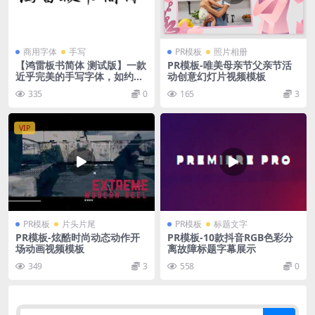
商用字体
手写
PR模板
照片相册
【鸿雷板书简体 测试版】一款
PR模板-唯美母亲节父亲节活
近乎完美的手写字体，如约而
动创意幻灯片视频模板
至
335
0
165
3
VIP
PR模板
片头片尾
PR模板
标题文字
PR模板-炫酷时尚动态动作开
PR模板-10款抖音RGB色彩分
场动画视频模板
离故障标题字幕展示
349
3
558
0