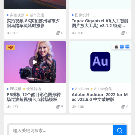
实拍视频
城市交通
图像设计
实拍视频-8K实拍苏州城市夕
Topaz Gigapixel AI(人工智能
阳马路车流延时摄影
图片放大工具) v8.1.2 特别版/
便携版
101
0
306
0
VIP
PR模板
快速转场
Audition
Adobe合集
PR模板-12个醒目彩色图形转
Adobe Audition 2022 for M
场过渡短视频卡点转场模板
ac v22.6.0 中文破解版
133
5
1.0K
0