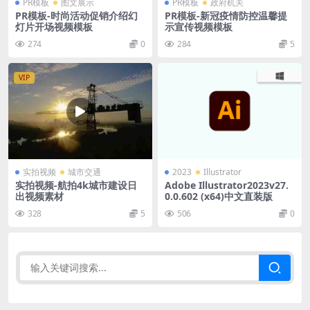
PR模板
图文展示
PR模板
政府机关
PR模板-时尚活动促销介绍幻
PR模板-新冠疫情防控温馨提
灯片开场视频模板
示宣传视频模板
274
0
284
5
VIP
实拍视频
城市交通
2023
Illustrator
实拍视频-航拍4k城市建设日
Adobe Illustrator2023v27.
出视频素材
0.0.602 (x64)中文直装版
328
5
506
0