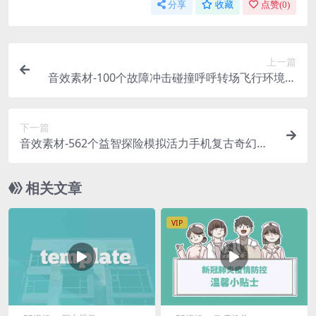
分享
收藏
点赞(
0
)
上一篇
音效素材-100个故障冲击碰撞呼呼转场飞行环境氛
围电影音效 Artlist – Cinematic SFX Pack
下一篇
音效素材-562个益智探险模拟活力手机复古奇幻游
戏音效 Epic Stock Media – Puzzle Game
相关文章
VIP