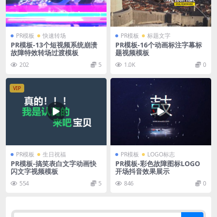
PR模板
快速转场
PR模板
标题文字
PR模板-13个短视频系统崩溃
PR模板-16个动画标注字幕标
故障特效转场过渡模板
题视频模板
202
5
1.0K
0
VIP
PR模板
生日祝福
PR模板
LOGO标志
PR模板-搞笑表白文字动画快
PR模板-彩色故障图标LOGO
闪文字视频模板
开场抖音效果展示
554
5
846
0