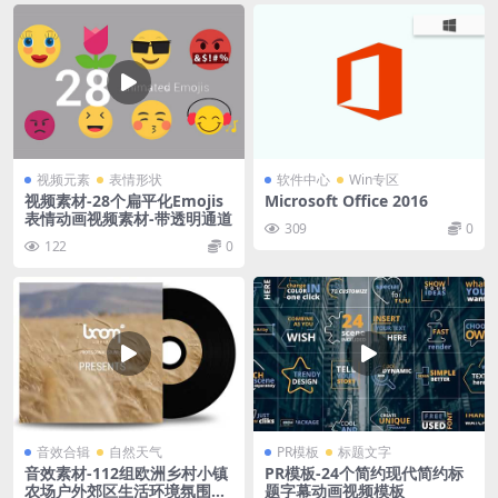
视频元素
表情形状
软件中心
Win专区
视频素材-28个扁平化Emojis
Microsoft Office 2016
表情动画视频素材-带透明通道
309
0
122
0
音效合辑
自然天气
PR模板
标题文字
音效素材-112组欧洲乡村小镇
PR模板-24个简约现代简约标
农场户外郊区生活环境氛围无
题字幕动画视频模板