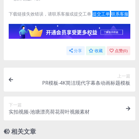
下载链接失效错误，请联系客服或提交工单
提交工单
联系客服
分享
收藏
点赞(
0
)
上一篇
PR模板-4K简洁现代字幕条动画标题模板
下一篇
实拍视频-池塘漂亮荷花荷叶视频素材
相关文章