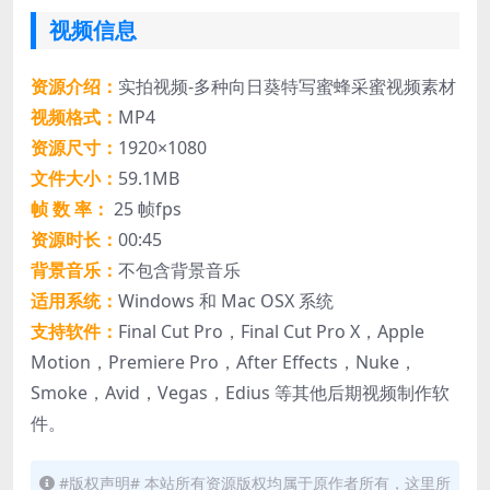
视频信息
资源介绍：
实拍视频-多种向日葵特写蜜蜂采蜜视频素材
视频格式：
MP4
资源尺寸：
1920×1080
文件大小：
59.1MB
帧 数 率：
25 帧fps
资源时长：
00:45
背景音乐：
不包含背景音乐
适用系统：
Windows 和 Mac OSX 系统
支持软件：
Final Cut Pro，Final Cut Pro X，Apple
Motion，Premiere Pro，After Effects，Nuke，
Smoke，Avid，Vegas，Edius 等其他后期视频制作软
件。
#版权声明# 本站所有资源版权均属于原作者所有，这里所