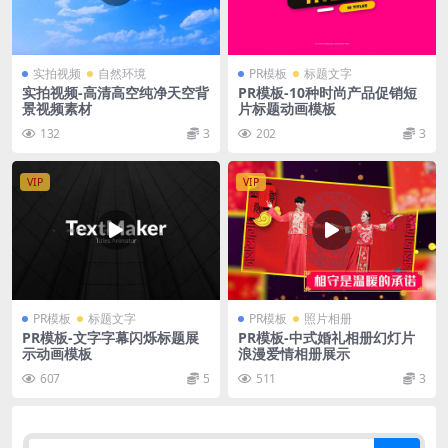
实拍视频
自然环境
PR模板
标题文字
实拍视频-高清高空纯净天空背
PR模板-10种时尚产品促销短
景视频素材
片标题动画模板
132
3
202
3
VIP
VIP
PR模板
标题文字
PR模板
照片相册
PR模板-文字字幕闪烁标题展
PR模板-中式婚礼相册幻灯片
示动画模板
浪漫爱情相册展示
607
5
511
3