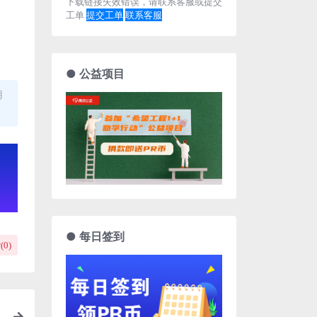
下载链接失效错误，请联系客服或提交
工单
提交工单
联系客服
● 公益项目
用
● 每日签到
(
0
)