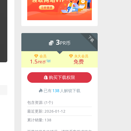
下载
3
PR币
会员
永久会员
1.5
免费
5折
PR币
购买下载权限
已有
138
人解锁下载
包含资源:
(1个)
最近更新:
2026-01-12
累计销量:
138