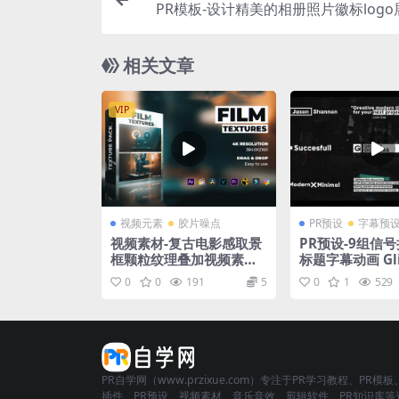
PR模板-设计精美的相册照片徽标log
相关文章
VIP
视频元素
胶片噪点
PR预设
字幕预
视频素材-复古电影感取景
PR预设-9组信
框颗粒纹理叠加视频素材
标题字幕动画 Glit
AEJuice Film Textures
tles for Premi
0
0
191
5
0
1
529
PR自学网（www.przixue.com）专注于PR学习教程、PR模板
插件、PR预设、视频素材、音乐音效、剪辑软件、PR知识库等