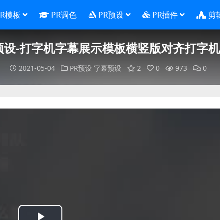
PR模板
PR调色
PR预设
PR插件
剪
预设-打字机字幕展示模板横竖版对齐打字
2021-05-04
PR预设
字幕预设
2
0
973
0