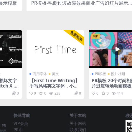
o展示模板
PR模板-毛刺过渡故障效果商业广告幻灯片展示
板
VIP
设
商用字体
英文
PR模板
照片相册
号损坏文字
【First Time Writing】
PR模板-20个时尚
ch X Ti
手写风格英文字体，小学
片过渡转场动画模板
ere Pro
生手写风格
0
0
0
238
0
0
0
414
快速导航
关于本站
联
VIP会员
关于网站
、PR
PR币
联系我们
资源