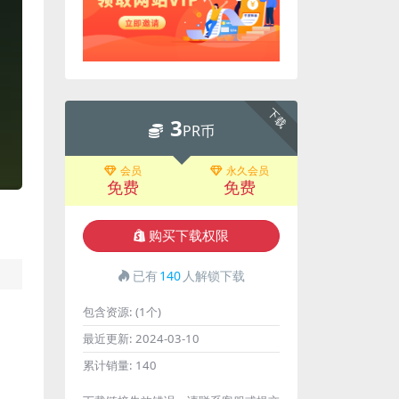
下载
3
PR币
会员
永久会员
免费
免费
购买下载权限
已有
140
人解锁下载
包含资源:
(1个)
最近更新:
2024-03-10
累计销量:
140