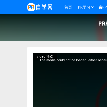
首页
PR学习
P
This
video 预览
is
a
The media could not be loaded, either becaus
modal
window.