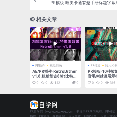
PR模板-唯美卡通有趣手绘标题字幕
相关文章
VIP
PR插件
视觉特效
PR模板
照片相
AE/PR插件-RetroDither
PR模板-10种
v1.8 粗糙复古8bit比特像
音毛刺过渡展示
素效果 Mac/Win
0
0
142
0
0
0
366
PR自学网（www.przixue.com）专注于PR学习教程、PR模板
插件、PR预设、视频素材、音乐音效、剪辑软件、PR知识库等