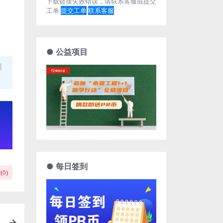
下载链接失效错误，请联系客服或提交
工单
提交工单
联系客服
● 公益项目
用
● 每日签到
(
0
)