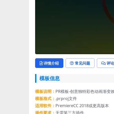
详情介绍
常见问题
评
模板信息
模板说明：
PR模板-创意独特彩色动画渐变效
模板格式：
.prproj文件
适用软件：
PremiereCC 2018或更高版本
插件要求：
无需第三方插件