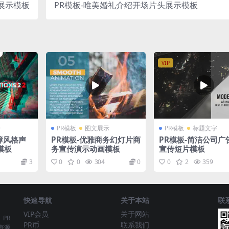
展示模板
PR模板-唯美婚礼介绍开场片头展示模板
VIP
册
PR模板
图文展示
PR模板
标题文字
故障风格声
PR模板-优雅商务幻灯片商
PR模板-简洁公司广
模板
务宣传演示动画模板
宣传短片模板
3
0
0
304
0
0
2
359
快速导航
关于本站
联
VIP会员
关于网站
、PR
PR币
联系我们
资源