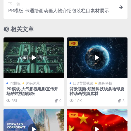
下一篇
PR模板-卡通绘画动画人物介绍包装栏目素材展示模
板
相关文章
VIP
PR模板
片头片尾
LED背景视频
商务科技
PR模板-大气影视电影宣传开
背景视频-炫酷科技线条地球旋
场酷炫视频模板
转动画视频素材
351
0
1.0K
3
VIP