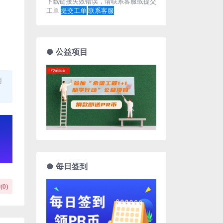
下载链接失效错误，请联系客服或提交
工单
提交工单
联系客服
● 公益项目
用
● 每日签到
(
0
)