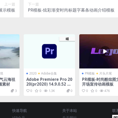
上一篇
下一篇
文展示模板
PR模板-炫彩渐变时尚标题字幕条动画介绍模板
境
2020
Adobe合集
PR模板
片头片尾
大气云海祖
Adobe Premiere Pro 20
PR模板-时尚酷炫图
频素材
20(pr2020) 14.9.0.52 直
开场宣传动画模板
装版
3
0
0
1.3K
0
0
0
476
快速导航
关于本站
联
VIP会员
关于网站