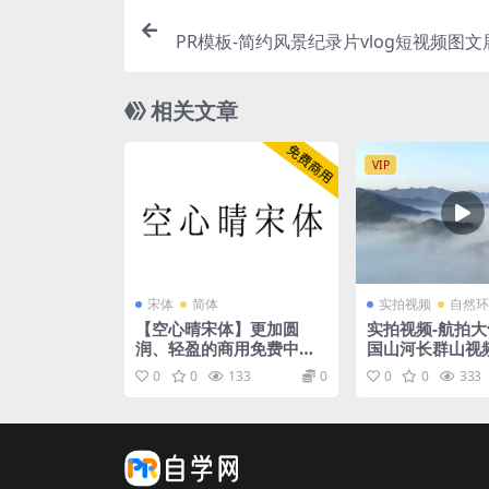
PR模板-简约风景纪录片vlog短视频图
相关文章
VIP
宋体
简体
实拍视频
自然环
【空心晴宋体】更加圆
实拍视频-航拍
润、轻盈的商用免费中文
国山河长群山视
宋体字体
0
0
133
0
0
0
333