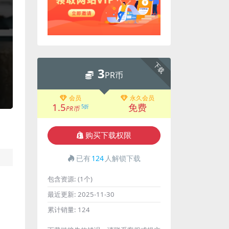
下载
3
PR币
会员
永久会员
1.5
免费
5折
PR币
购买下载权限
已有
124
人解锁下载
包含资源:
(1个)
最近更新:
2025-11-30
累计销量:
124