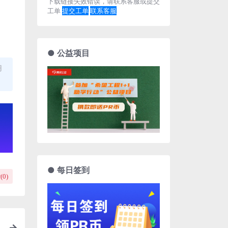
下载链接失效错误，请联系客服或提交
工单
提交工单
联系客服
● 公益项目
用
● 每日签到
(
0
)