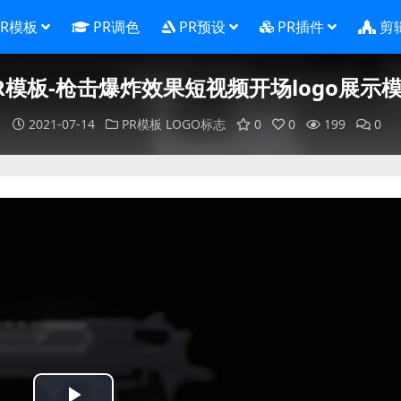
PR模板
PR调色
PR预设
PR插件
剪
R模板-枪击爆炸效果短视频开场logo展示
2021-07-14
PR模板
LOGO标志
0
0
199
0