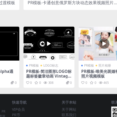
过渡模板
PR模板-卡通创意俄罗斯方块动态效果视频照片
册过渡模板
VIP
PR模板
LOGO标志
PR模板
照片相册
lpha通
PR模板-简洁图形LOGO标
PR模板-唯美光斑婚
题标签徽章动画 Vintage
照片视频模板
Label Pack
0
0
0
308
0
0
0
465
快速导航
关于本站
联
VIP会员
关于网站
、PR
PR币
联系我们
资源