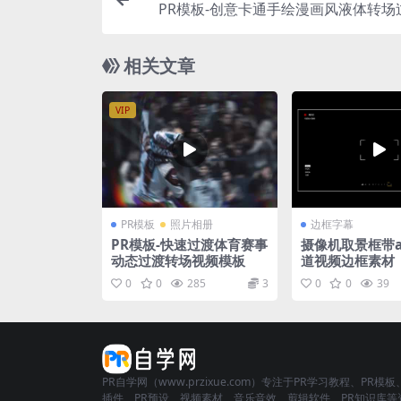
PR模板-创意卡通手绘漫画风液体转场
相关文章
VIP
PR模板
照片相册
边框字幕
PR模板-快速过渡体育赛事
摄像机取景框带a
动态过渡转场视频模板
道视频边框素材
0
0
285
3
0
0
39
PR自学网（www.przixue.com）专注于PR学习教程、PR模板
插件、PR预设、视频素材、音乐音效、剪辑软件、PR知识库等