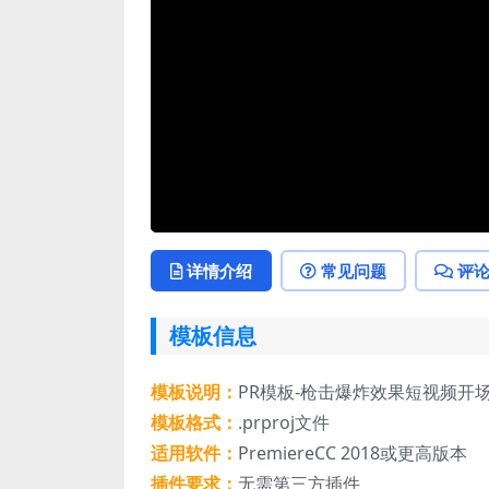
详情介绍
常见问题
评
模板信息
模板说明：
PR模板-枪击爆炸效果短视频开场
模板格式：
.prproj文件
适用软件：
PremiereCC 2018或更高版本
插件要求：
无需第三方插件