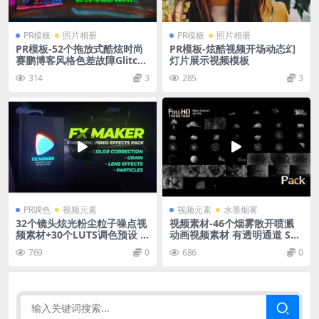
PR模板
照片相册
PR模板
照片相册
PR模板-52个拖放式酷炫时尚
PR模板-炫酷视频开场动态幻
赛鹏博客风格色差故障Glitch
灯片展示视频模板
过渡转场
314
3
285
3
PR调色
视频元素
视频元素
水墨烟雾
32个镜头炫光粉尘粒子噪点视
视频素材-46个烟雾散开喷溅
频素材+30个LUTS调色预设 F
动画视频素材 有透明通道 Sm
X Maker Video Effects Pack
oke
769
0
686
0