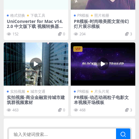
格式切换
下载工具
PR模板
照片相册
UniConverter for Mac v14.
PR模板-时尚唯美图文宣传幻
2.0 中文版下载 视频转换器软
灯片展示模板
件
152
0
204
3
VIP
实拍视频
城市交通
PR模板
片头片尾
实拍视频-商业金融宣传城市建
PR模板-动态动画粒子电影文
筑群视频素材
本视频开场模板
463
0
468
3