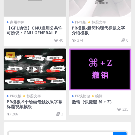
商用字体
PR模板
标题文字
【GPL协议】GNU通用公共许
PR模板-超简约现代标题文字
可协议：GNU GENERAL PU
介绍模板
BLIC LICENSE VERSION
40
374
0
VIP
PR模板
标题文字
PR快捷键
编辑
PR模板-9个绘画笔触效果字幕
撤销（快捷键 ⌘ + Z）
标题视频模板
335
286
3