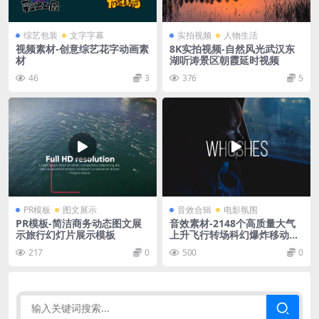
综艺包装
文字字幕
实拍视频
人物生活
视频素材-创意综艺花字动画素
8K实拍视频-自然风光武汉东
材
湖听涛景区朝霞延时视频
46
3
376
5
PR模板
图文展示
音效合辑
电影氛围
PR模板-简洁商务动态图文展
音效素材-2148个高质量大气
示旅行幻灯片展示模板
上升飞行转场科幻爆炸移动掉
落环境氛围渲染音效 1950+ Ci
217
0
500
0
nematic Sound Effect