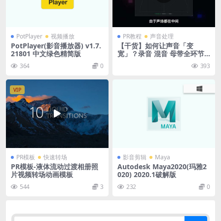
PotPlayer
视频播放
PR教程
声音处理
PotPlayer(影音播放器) v1.7.
【干货】如何让声音「变
21801 中文绿色精简版
宽」？录音 混音 母带全环节
「变宽」技巧大揭秘！
364
0
393
VIP
PR模板
快速转场
影音剪辑
Maya
PR模板-液体流动过渡相册照
Autodesk Maya2020(玛雅2
片视频转场动画模板
020) 2020.1破解版
544
3
232
0