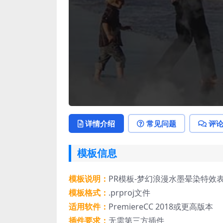
详情介绍
常见问题
评
模板信息
模板说明：
PR模板-梦幻浪漫水墨晕染特效
模板格式：
.prproj文件
适用软件：
PremiereCC 2018或更高版本
插件要求：
无需第三方插件