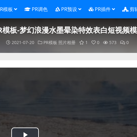
PR模板
PR调色
PR预设
PR插件
剪
R模板-梦幻浪漫水墨晕染特效表白短视频
2021-07-20
PR模板
照片相册
1
0
573
0