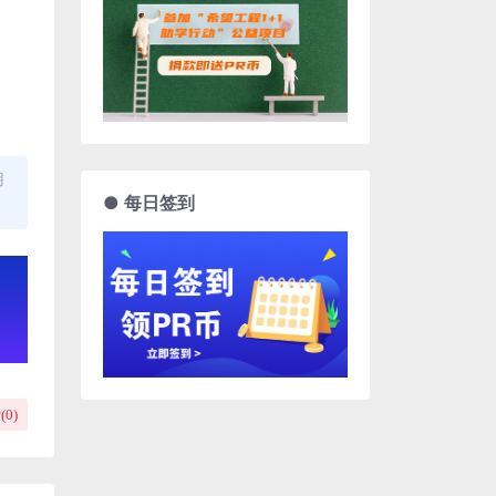
用
● 每日签到
(
0
)