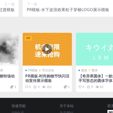
上一篇
下一篇
过渡模板
PR模板-水下波浪效果粒子穿梭LOGO展示模板
VIP
屏
PR模板
节日活动
圆体
繁体
穿梭转场动
PR模板-时尚购物节快闪活
【奇异果圆体】一款
动宣传展示模板
手写形态的圆体字体
3
0
0
202
5
0
0
63
快速导航
关于本站
联
VIP会员
关于网站