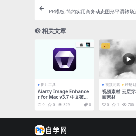
PR模板-简约实用商务动态图形平滑转场
相关文章
VIP
图片工具
视频元素
转场划
Aiarty Image Enhance
视频素材-云层
r for Mac v3.7 中文破解
画素材
AI图像增强软件
0
0
329
0
0
1
706