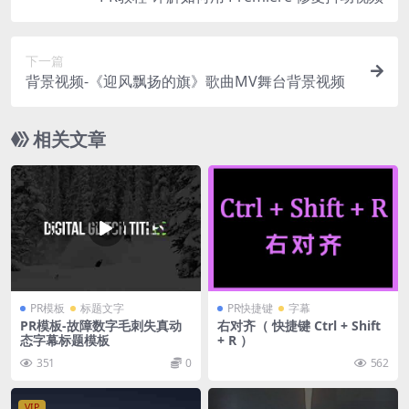
下一篇
背景视频-《迎风飘扬的旗》歌曲MV舞台背景视频
相关文章
PR模板
标题文字
PR快捷键
字幕
PR模板-故障数字毛刺失真动
右对齐（ 快捷键 Ctrl + Shift
态字幕标题模板
+ R ）
351
0
562
VIP