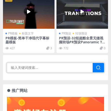
PR模板
标题文字
PR预设
转场预设
PR模板-简单干净现代字幕标
PR预设-32组超酷全景无缝视
题模板
频转场PR预设Panoramic Tra
nsitions
427
3
772
0
● 推广网站