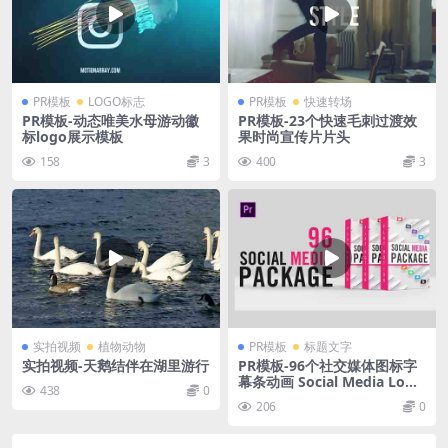
PR模板
LOGO标志
PR模板
快速转场
PR模板-动态唯美水母游动徽
PR模板-23个快速毛刺过渡效
标logo展示模板
果时尚宣传片片头
158
3
400
3
实拍视频
植物动物
PR模板
标题文字
实拍视频-天鹅结伴在湖里游行
PR模板-96个社交媒体图标字
幕条动画 Social Media Lowe
438
0
r Thirds Package
206
0