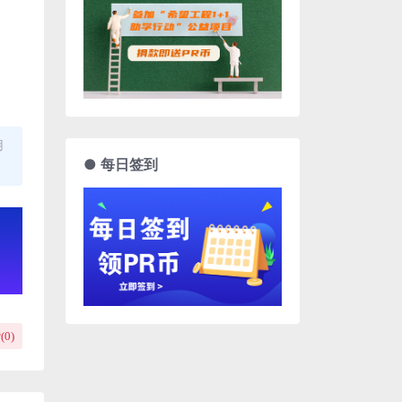
用
● 每日签到
(
0
)