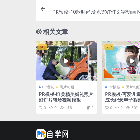
PR预设-10款时尚发光霓虹灯文字动画 Neo
h
相关文章
VIP
VIP
PR模板
照片相册
PR模板
照片相
PR模板-唯美精美婚礼照片
PR模板-可爱儿
幻灯片转场视频模板
成长纪念电子相
0
0
418
3
0
0
609