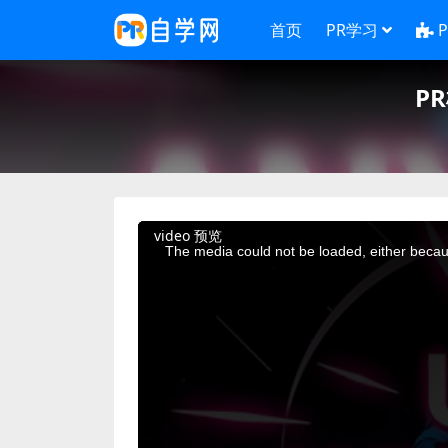
首页
PR学习
P
This
video 预览
is
a
The media could not be loaded, either becaus
modal
window.