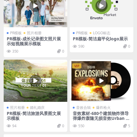
PR模板
照片相册
PR模板
LOGO标志
PR模板-成长记录图文照片展
PR模板-简洁扁平化logo展示
示短视频展示模板
590
0
350
0
VIP
照片相册
婚礼婚庆
音效合辑
爆炸枪火
PR模板-简洁旅游风景图文展
音效素材-680个建筑物炸弹导
示模板
弹爆炸轰隆无损音效Urban E
xplosions Bundle
94
0
550
5