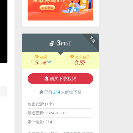
下载
3
PR币
会员
永久会员
1.5
免费
5折
PR币
购买下载权限
已有
214
人解锁下载
包含资源:
(1个)
最近更新:
2024-03-03
累计销量:
214