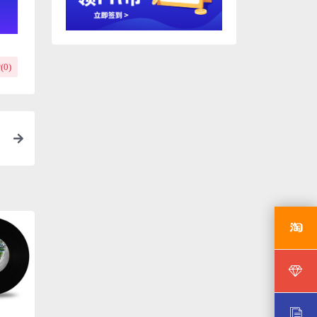
(
0
)