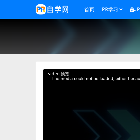
首页
PR学习
This
video 预览
is
a
The media could not be loaded, either becaus
modal
window.