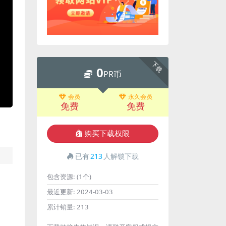
下载
0
PR币
会员
永久会员
免费
免费
购买下载权限
已有
213
人解锁下载
包含资源:
(1个)
最近更新:
2024-03-03
累计销量:
213