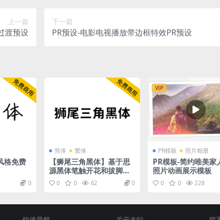
上一篇
下一篇
过渡预设
PR预设-电影电视播放带边框特效PR预设
VIP
简体
繁体
PR模板
照片相册
风格免费
【狮尾三角黑体】基于思
PR模板-简约唯美家
源黑体笔触开花和拔脚改
照片动画展示模板
造
0
0
0
62
0
0
0
228
快速导航
关于本站
联