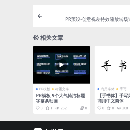
PR预设-创意视差特效缩放转场
相关文章
PR模板
标题文字
商用字体
手写
PR模板-9个大气简洁标题
【手书体】手写
字幕条动画
商用中文简体
0
1
252
0
0
0
308