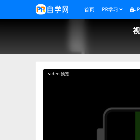
首页
PR学习
视
video 预览