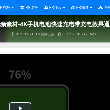
PR模板
PR调色
PR预设
PR插件
剪
频素材-4K手机电池快速充电带充电效果
2021-11-21
视频元素
0
0
217
0