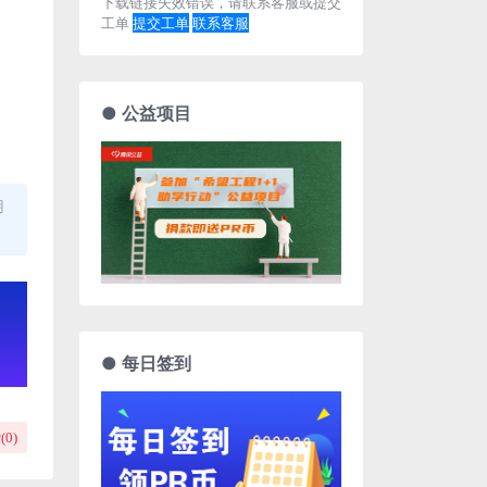
下载链接失效错误，请联系客服或提交
工单
提交工单
联系客服
● 公益项目
用
● 每日签到
(
0
)