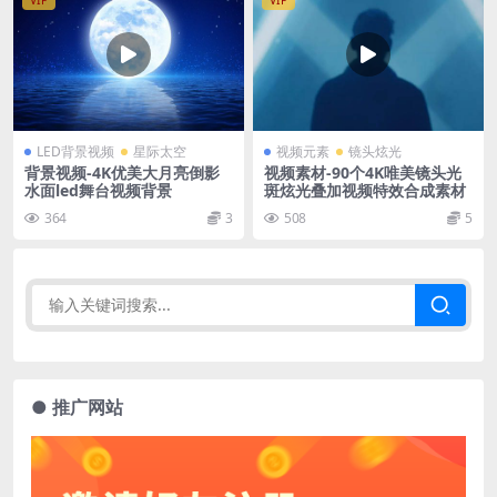
VIP
VIP
LED背景视频
星际太空
视频元素
镜头炫光
背景视频-4K优美大月亮倒影
视频素材-90个4K唯美镜头光
水面led舞台视频背景
斑炫光叠加视频特效合成素材
364
3
508
5
● 推广网站