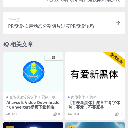
下一篇
PR预设-实用动态分割切片过渡PR预设转场
相关文章
全能视频转换软件
视频下载
商用字体
简体
Allavsoft Video Downloade
【有爱新黑体】魔兽世界字体
r Converter(视频下载和格式
包，要爱，不要魔兽
转换) v3.27.0.8852 特别版
142
0
209
0
+便携版