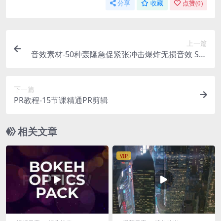
分享
收藏
点赞(
0
)
上一篇
音效素材-50种轰隆急促紧张冲击爆炸无损音效 SFX
tools Booms
下一篇
PR教程-15节课精通PR剪辑
相关文章
VIP