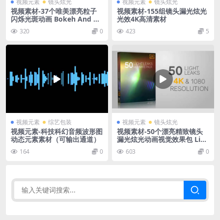
视频元素
镜头炫光
视频元素
镜头炫光
视频素材-37个唯美漂亮粒子
视频素材-155组镜头漏光炫光
闪烁光斑动画 Bokeh And Du
光效4K高清素材
st Optics Pack
320
0
423
5
视频元素
综艺包装
视频元素
镜头炫光
视频元素-科技科幻音频波形图
视频素材-50个漂亮精致镜头
动态元素素材（可输出通道）
漏光炫光动画视觉效果包 Ligh
t Leak Visual Effects Packa
164
0
603
0
ge