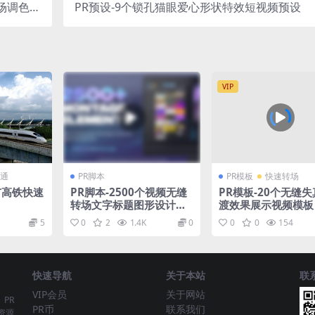
场调色特
PR预设-9个锁孔猫眼爱心形状特效短视频预设
预设合集
VIP
通
PR脚本
PR模板
快速转场
市高铁快速
PR脚本-2500个视频无缝
PR模板-20个无缝
转场文字标题图形设计音
渡效果展示视频模板
效调色分屏特效预设包BA
5
0
2
1.4K
0
0
0
154
SE V2.1
快速导航
关于本站
联
VIP会员
关于网站
、PR
PR币
联系我们
资源