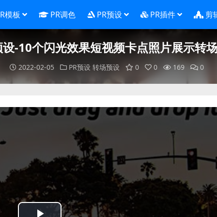
PR模板
PR调色
PR预设
PR插件
剪
预设-10个闪光效果短视频卡点照片展示转
2022-02-05
PR预设
转场预设
0
0
169
0