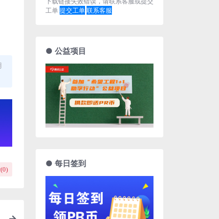
下载链接失效错误，请联系客服或提交
工单
提交工单
联系客服
● 公益项目
用
● 每日签到
(
0
)