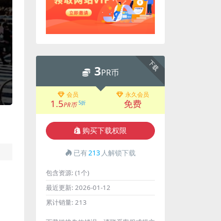
下载
3
PR币
会员
永久会员
1.5
免费
5折
PR币
购买下载权限
已有
213
人解锁下载
包含资源:
(1个)
最近更新:
2026-01-12
累计销量:
213