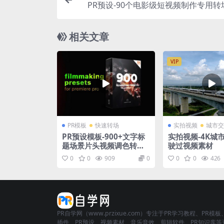
PR预设-90个电影级短视频制作专用转
效
相关文章
VIP
PR模板
快速转场
实拍视频
城市交
PR预设模板-900+文字标
实拍视频-4K城
题场景片头视频调色转场
驶过视频素材
特效包装工具包V2
0
0
909
0
0
0
426
PR自学网（www.przixue.com）专注于PR学习教程、PR模板
插件、PR预设、视频素材、音乐音效、剪辑软件、PR知识库等