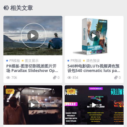
相关文章
PR模板
图文展示
PR预设
调色预设
PR模板-图形切割视差图片开
540种电影级LUTs视频调色预
场 Parallax Slideshow Open
设包540 cinematic luts pac
er – Premiere Pro Template
k
706
0
854
0
s
VIP
VIP