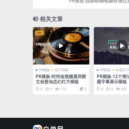
PR预设-扭曲模糊视频转场过
相关文章
VIP
PR模板
照片相册
PR模板
标题文
PR模板-时尚短视频通用图
PR模板-12个
文创意动态幻灯片模板
题字幕展示模板
0
0
113
3
0
0
407