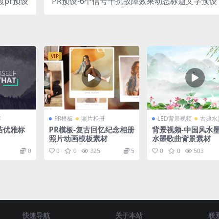
渡pr预设
PR预设-6个信号干扰故障效果动态标题文字预设
VIP
字
PR模板
照片相册
LED背景视频
古典水
简洁优雅标
PR模板-复古回忆纪念相册
背景视频-中国风水
照片动画模板素材
水墨歌曲背景素材
0
0
0
325
5
0
0
503
快速导航
关于本站
联