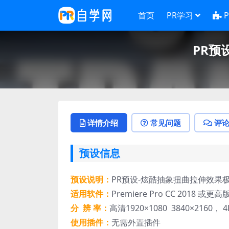
首页
PR学习
PR预
详情介绍
常见问题
评
预设信息
预设说明：
PR预设-炫酷抽象扭曲拉伸效果
适用软件：
Premiere Pro CC 2018 或更高
分 辨 率：
高清1920×1080 3840×2160， 4
使用插件：
无需外置插件