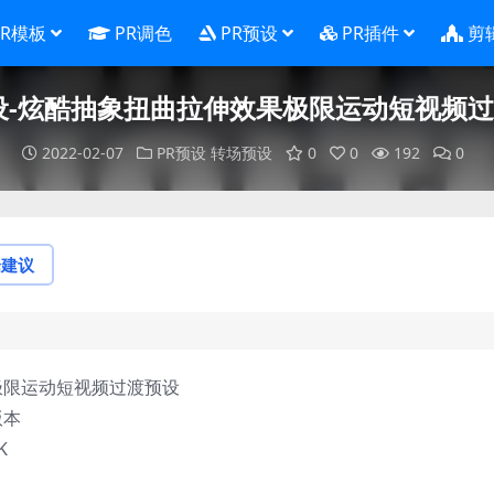
PR模板
PR调色
PR预设
PR插件
剪
设-炫酷抽象扭曲拉伸效果极限运动短视频
2022-02-07
PR预设
转场预设
0
0
192
0
论建议
极限运动短视频过渡预设
版本
K