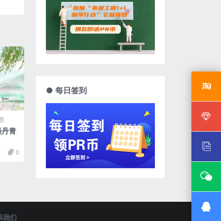
● 每日签到
墨
墨丹青
0
系我们