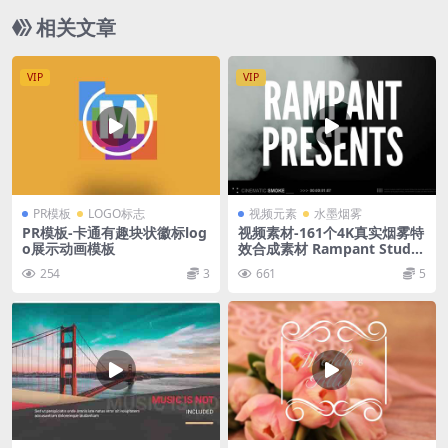
相关文章
VIP
VIP
PR模板
LOGO标志
视频元素
水墨烟雾
PR模板-卡通有趣块状徽标log
视频素材-161个4K真实烟雾特
o展示动画模板
效合成素材 Rampant Studio
Smoke
254
3
661
5