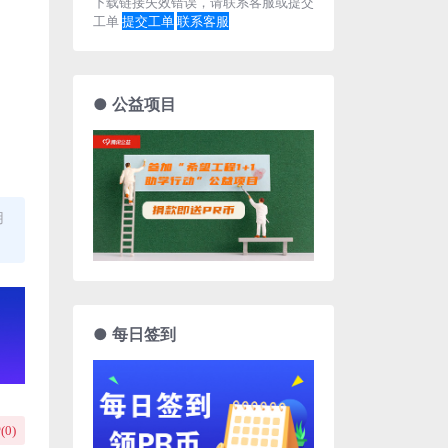
下载链接失效错误，请联系客服或提交
工单
提交工单
联系客服
● 公益项目
用
● 每日签到
(
0
)