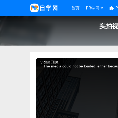
首页
PR学习
实拍视
This
video 预览
is
a
The media could not be loaded, either becaus
modal
window.