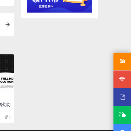
时
传幻灯
0