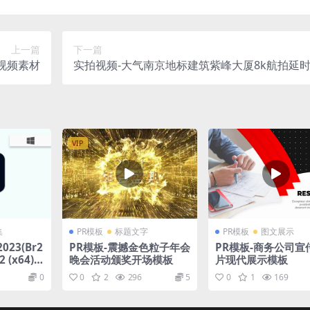
上一篇
下一篇
视频素材
实拍视频-大气南京地标建筑紫峰大厦8k航拍延
VIP
集
PR模板
标题文字
PR模板
图文展示
2023(Br2
PR模板-震撼金色粒子年会
PR模板-商务公司宣
2 (x64)
晚会活动颁奖开场模板
片现代展示模板
0
0
2
296
5
0
1
169