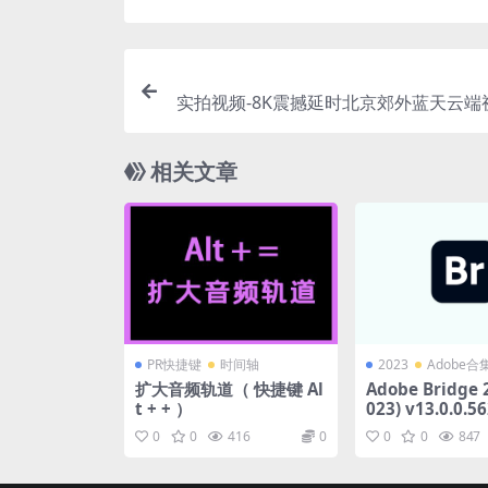
实拍视频-8K震撼延时北京郊外蓝天云端
相关文章
PR快捷键
时间轴
2023
Adobe合
扩大音频轨道（ 快捷键 Al
Adobe Bridge 
t + + ）
023) v13.0.0.56
中文特别版
0
0
416
0
0
0
847