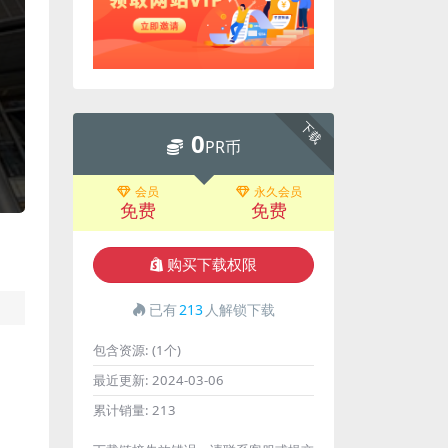
下载
0
PR币
会员
永久会员
免费
免费
购买下载权限
已有
213
人解锁下载
包含资源:
(1个)
最近更新:
2024-03-06
累计销量:
213