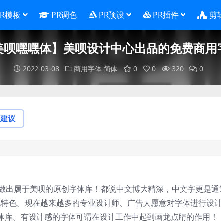
PR模板
PR调色
PR预设
PR插件
剪
美呗嘿嘿体】美呗设计中心出品的免费商用
2022-03-08
商用字体
简体
0
0
320
0
论建议
1做出属于美呗的原创字体库！都说中文博大精深，中文字更是通
文化特色。现在越来越多的专业设计师、广告人愿意对字体进行设
体库。有设计感的字体可谓在设计工作中起到画龙点睛的作用！