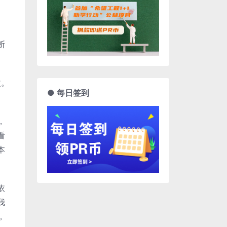
。
断
改。
● 每日签到
，
看
本
依
我
，