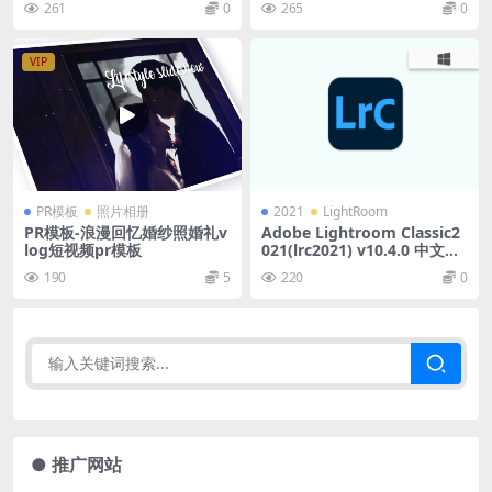
261
0
265
0
VIP
PR模板
照片相册
2021
LightRoom
PR模板-浪漫回忆婚纱照婚礼v
Adobe Lightroom Classic2
log短视频pr模板
021(lrc2021) v10.4.0 中文直
装版
190
5
220
0
● 推广网站