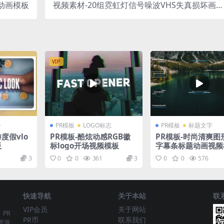
题动画模板
视频素材-20组霓虹灯信号噪波VHS失真损坏画面
效果视频转场素材
VIP
册
PR模板
LOGO标志
PR模板
标题文字
度假vlo
PR模板-酷炫动感RGB徽
PR模板-时尚清爽图
板
标logo开场视频模板
字幕条标题动画视频
3
0
0
361
3
0
0
576
快速导航
关于本站
联
VIP会员
关于网站
、PR
PR币
联系我们
资源