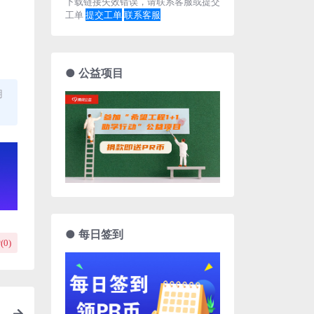
下载链接失效错误，请联系客服或提交
工单
提交工单
联系客服
● 公益项目
用
● 每日签到
(
0
)