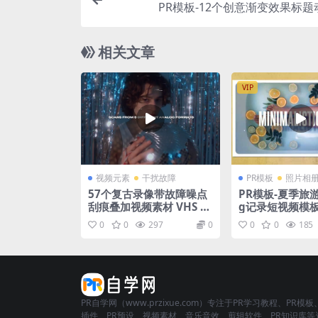
PR模板-12个创意渐变效果标
相关文章
VIP
视频元素
干扰故障
PR模板
照片相
57个复古录像带故障噪点
PR模板-夏季旅游
刮痕叠加视频素材 VHS Gl
g记录短视频模
itches and Overlays Pa
0
0
297
0
0
0
185
ck 2.0
PR自学网（www.przixue.com）专注于PR学习教程、PR模板
插件、PR预设、视频素材、音乐音效、剪辑软件、PR知识库等