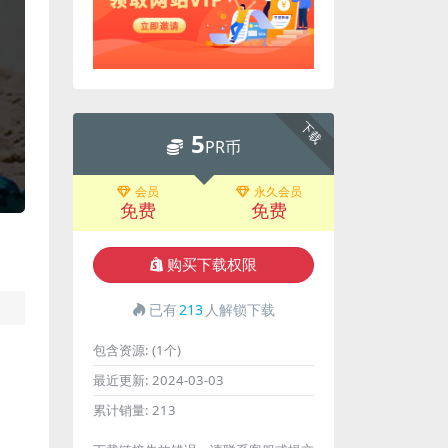
下载
5
PR币
会员
永久会员
免费
免费
购买下载权限
已有
213
人解锁下载
包含资源:
(1个)
最近更新:
2024-03-03
累计销量:
213